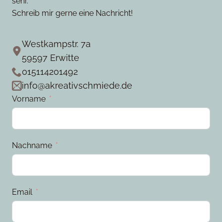
sehr.
Schreib mir gerne eine Nachricht!
Westkampstr. 7a
59597 Erwitte
015114201492
info@akreativschmiede.de
Vorname
Nachname
Email