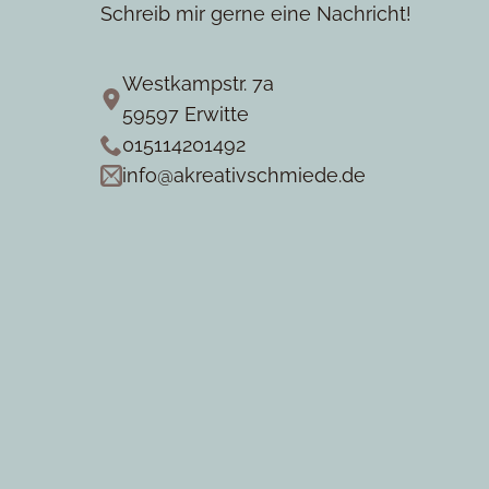
Schreib mir gerne eine Nachricht!
gewählt
werden
Westkampstr. 7a
59597 Erwitte
015114201492
info@akreativschmiede.de