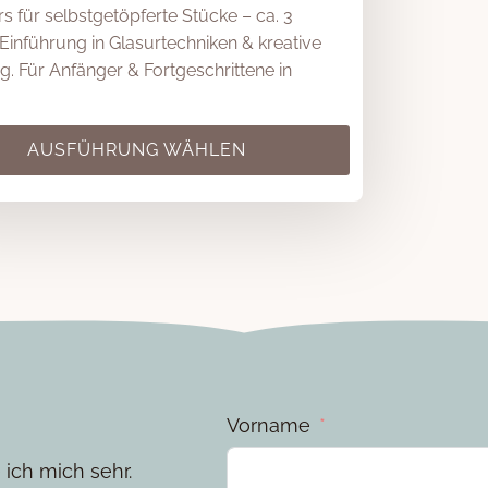
rs für selbstgetöpferte Stücke – ca. 3
Einführung in Glasurtechniken & kreative
g. Für Anfänger & Fortgeschrittene in
AUSFÜHRUNG WÄHLEN
e
en
n
Vorname
ich mich sehr.
seite