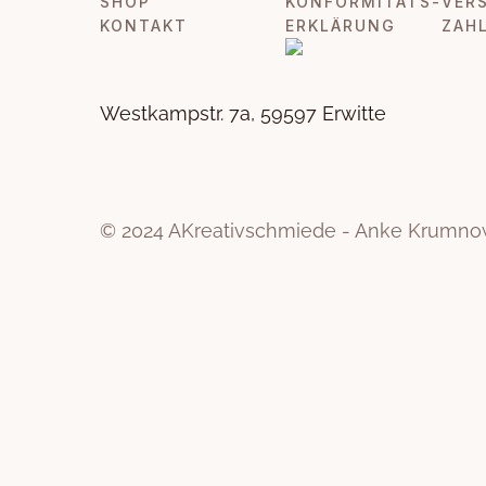
SHOP
KONFORMITÄTS-
VER
KONTAKT
ERKLÄRUNG
ZAH
Westkampstr. 7a, 59597 Erwitte
© 2024 AKreativschmiede - Anke Krumn
Weitere Informationen über den gesperrten Inhalt.