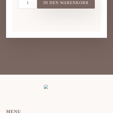
–
IN DEN WARENKORB
Kreatives
Töpfererlebnis
für
werdende
Mamas
Menge
MENU