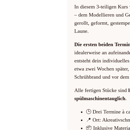
In diesem 3-teiligen Kur
– dem Modellieren und Ge
gerollt, geformt, gestempe
Laune.
Die ersten beiden Termi
idealerweise an aufeinande
entsteht dein individuell
etwa zwei Wochen später,
Schrühbrand und vor dem 
Alle fertigen Stücke sind
spülmaschinentauglich
.
🕒 Drei Termine à c
📍 Ort: Akreativschm
📦 Inklusive Materi