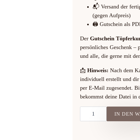
📬 Versand der fert
(gegen Aufpreis)
🖨️ Gutschein als P
Der
Gutschein Töpferkur
persönliches Geschenk – p
und alle, die gerne mit de
📩
Hinweis:
Nach dem Kau
individuell erstellt und 
per E-Mail zugesendet. Bi
bekommst deine Datei in 
Gutschein
IN DEN 
Töpferkurs
–
Modellieren
&
Aufbautechnik