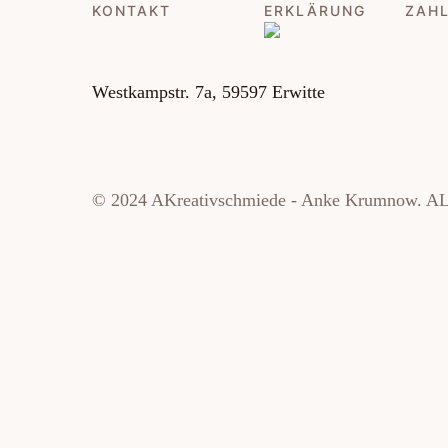
KONTAKT
ERKLÄRUNG
ZAH
Westkampstr. 7a, 59597 Erwitte
© 2024 AKreativschmiede - Anke Krumnow
Weitere Informationen über den gesperrten Inhalt.