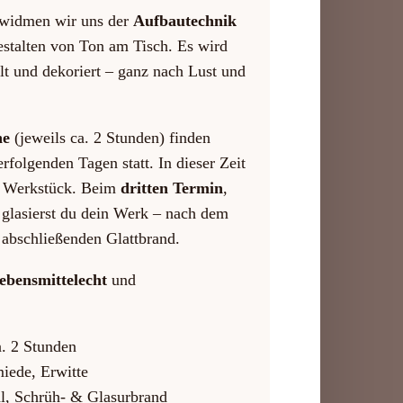
s widmen wir uns der
Aufbautechnik
stalten von Ton am Tisch. Es wird
lt und dekoriert – ganz nach Lust und
ne
(jeweils ca. 2 Stunden) finden
rfolgenden Tagen statt. In dieser Zeit
es Werkstück. Beim
dritten Termin
,
 glasierst du dein Werk – nach dem
abschließenden Glattbrand.
lebensmittelecht
und
a. 2 Stunden
iede, Erwitte
al, Schrüh- & Glasurbrand