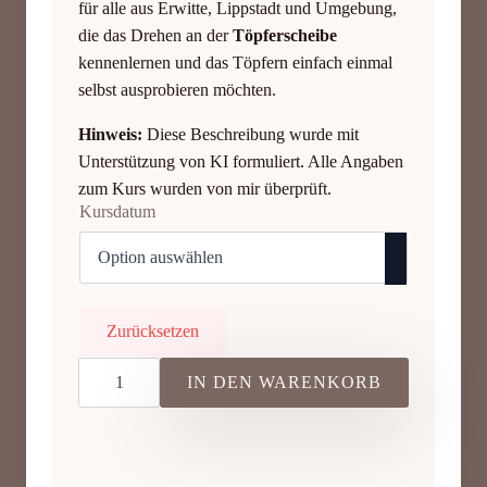
für alle aus Erwitte, Lippstadt und Umgebung,
die das Drehen an der
Töpferscheibe
kennenlernen und das Töpfern einfach einmal
selbst ausprobieren möchten.
Hinweis:
Diese Beschreibung wurde mit
Unterstützung von KI formuliert. Alle Angaben
zum Kurs wurden von mir überprüft.
Kursdatum
Zurücksetzen
Schnupperkurs
an
IN DEN WARENKORB
der
Töpferscheibe
–
Kreative
Auszeit
in