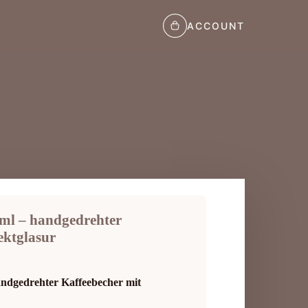
ACCOUNT
 ml – handgedrehter
ektglasur
andgedrehter Kaffeebecher mit