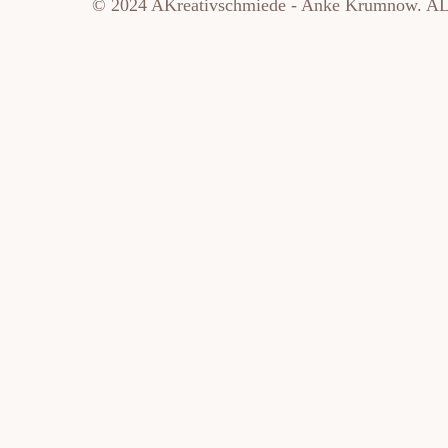
© 2024 AKreativschmiede - Anke Krumnow
Weitere Informationen über den gesperrten Inhalt.